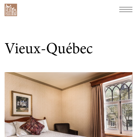
Hôtel Château Bellevue
Navi
Vieux-Québec